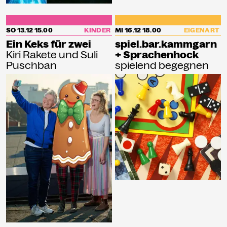
SO 13.12
15.00
KINDER
MI 16.12
18.00
EIGENART
Ein Keks für zwei
spiel.bar.kammgarn
Kiri Rakete und Suli
+ Sprachenhock
Puschban
spielend begegnen