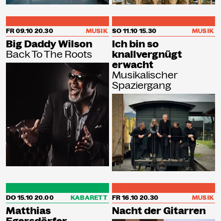
FR 09.10
20.30
MUSIK
SO 11.10
15.30
MUSIK
Big Daddy Wilson
Ich bin so
Back To The Roots
knallvergnügt
erwacht
Musikalischer
Spaziergang
DO 15.10
20.00
KABARETT
FR 16.10
20.30
MUSIK
Matthias
Nacht der Gitarren