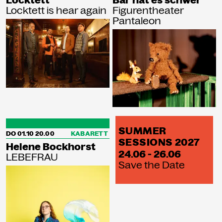
Locktett
Bär hat es schwer
Locktett is hear again
Figurentheater
Pantaleon
SUMMER
DO 01.10
20.00
KABARETT
SESSIONS 2027
Helene Bockhorst
24.06 - 26.06
LEBEFRAU
Save the Date