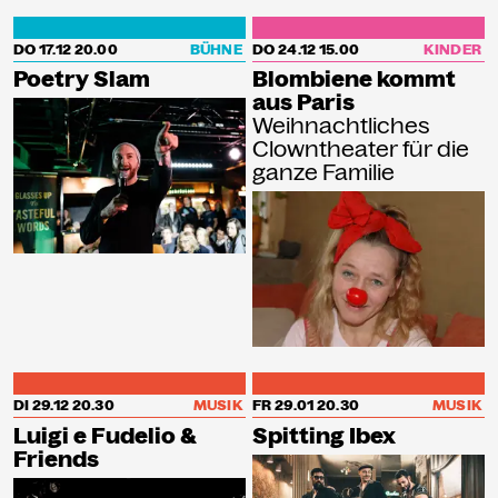
DO 17.12
20.00
BÜHNE
DO 24.12
15.00
KINDER
Poetry Slam
Blombiene kommt
aus Paris
Weihnachtliches
Clowntheater für die
ganze Familie
DI 29.12
20.30
MUSIK
FR 29.01
20.30
MUSIK
Luigi e Fudelio &
Spitting Ibex
Friends