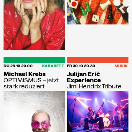
DO 29.10
20.00
KABARETT
FR 30.10
20.30
MUSIK
Michael Krebs
Julijan Erič
OPTIMISMUS – jetzt
Experience
stark reduziert
Jimi Hendrix Tribute