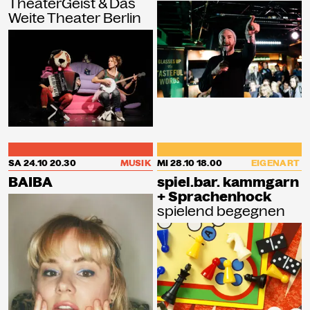
TheaterGeist & Das
Weite Theater Berlin
SA 24.10
20.30
MUSIK
MI 28.10
18.00
EIGENART
BAIBA
spiel.bar. kammgarn
+ Sprachenhock
spielend begegnen