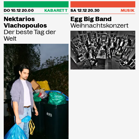
DO 10.12
20.00
KABARETT
SA 12.12
20.30
MUSIK
Nektarios
Egg Big Band
Vlachopoulos
Weihnachtskonzert
Der beste Tag der
Welt