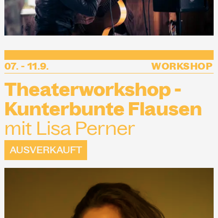
07. - 11.9.
WORKSHOP
Theaterworkshop -
Kunterbunte Flausen
mit Lisa Perner
AUSVERKAUFT