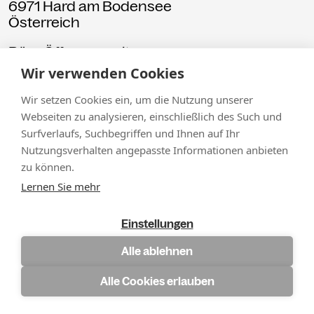
6971 Hard am Bodensee
Österreich
Büro Öffnungszeiten:
Mo-Fr von 9-12
Wir verwenden Cookies
+43 5574 82731
Wir setzen Cookies ein, um die Nutzung unserer
office@kammgarn.at
Webseiten zu analysieren, einschließlich des Such und
Surfverlaufs, Suchbegriffen und Ihnen auf Ihr
Nutzungsverhalten angepasste Informationen anbieten
zu können.
Lernen Sie mehr
MENÜ
Programm
Einstellungen
↳Summer Sessions
Besuch
Alle ablehnen
Ausstellungen
Über uns
Alle Cookies erlauben
Haus
Partner