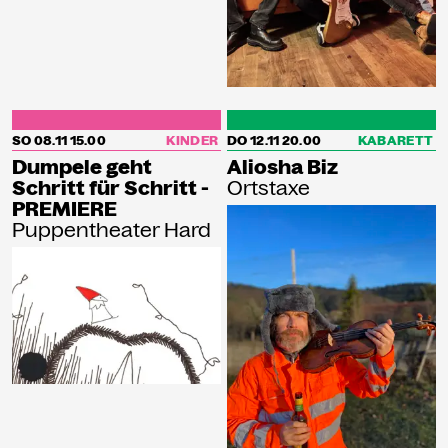
SO 08.11
15.00
KINDER
DO 12.11
20.00
KABARETT
Dumpele geht
Aliosha Biz
Schritt für Schritt -
Ortstaxe
PREMIERE
Puppentheater Hard