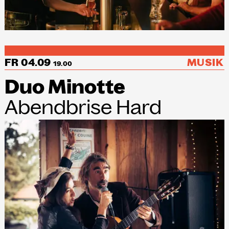
NEWSLETTER
Einmal wöchentlich informieren wir
über aktuelle Events in der
FR 04.09
MUSIK
Kammgarn. Jetzt anmelden und
19.00
nichts mehr verpassen.
Duo Minotte
Abendbrise Hard
ANMELDEN