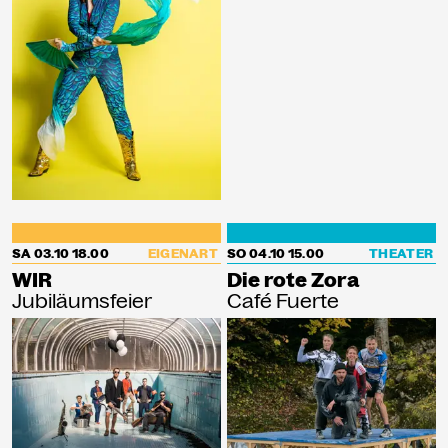
SA 03.10
18.00
EIGENART
SO 04.10
15.00
THEATER
WIR
Die rote Zora
Jubiläumsfeier
Café Fuerte