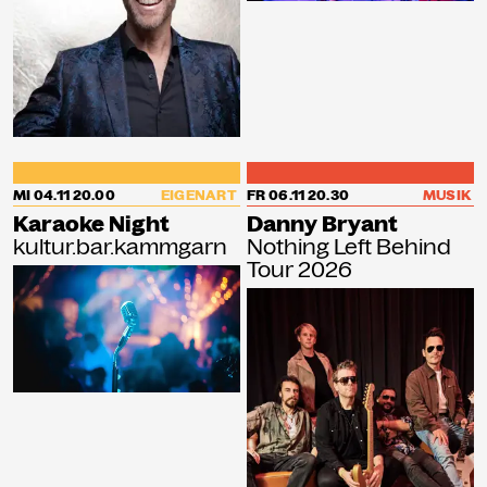
MI 04.11
20.00
EIGENART
FR 06.11
20.30
MUSIK
Karaoke Night
Danny Bryant
kultur.bar.kammgarn
Nothing Left Behind
Tour 2026