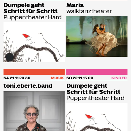
Dumpele geht
Maria
Schritt für Schritt
walktanztheater
Puppentheater Hard
SA 21.11
20.30
MUSIK
SO 22.11
15.00
KINDER
toni.eberle.band
Dumpele geht
Schritt für Schritt
Puppentheater Hard