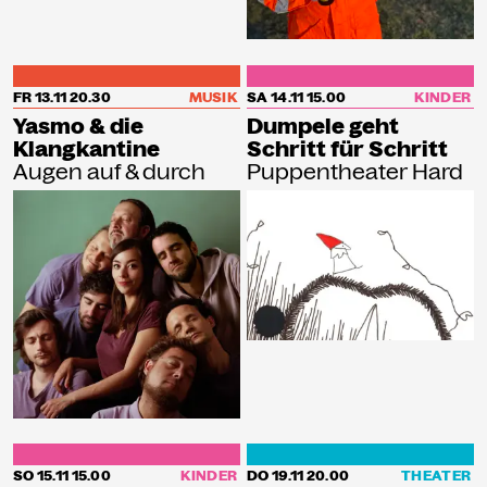
FR 13.11
20.30
MUSIK
SA 14.11
15.00
KINDER
Yasmo & die
Dumpele geht
Klangkantine
Schritt für Schritt
Augen auf & durch
Puppentheater Hard
SO 15.11
15.00
KINDER
DO 19.11
20.00
THEATER