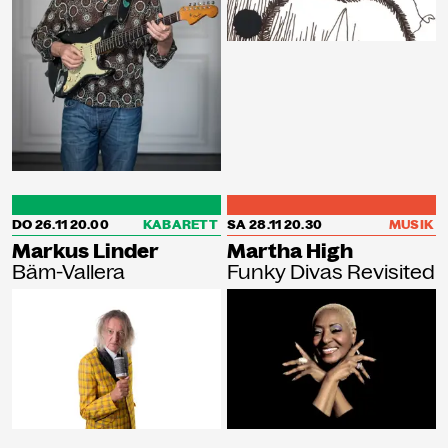
DO 26.11
20.00
KABARETT
SA 28.11
20.30
MUSIK
Markus Linder
Martha High
Bäm-Vallera
Funky Divas Revisited