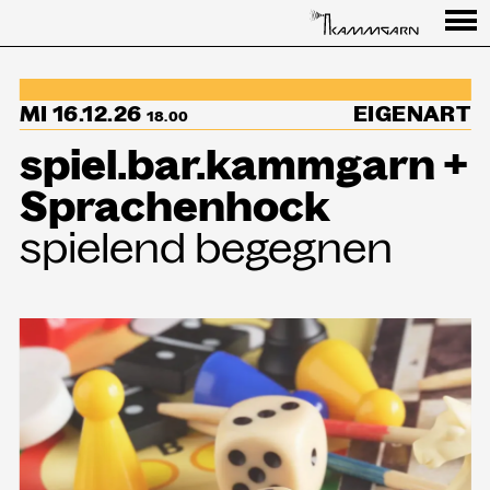
Programm
MI 16.12.26
EIGENART
↳Summer Sessions
18.00
spiel.bar.kammgarn +
Besuch
Sprachenhock
Ausstellungen
spielend begegnen
Über uns
Haus
Partner
Aktuelles