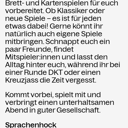
Brett- und Kartenspielen für euch
vorbereitet. Ob Klassiker oder
NEWSLETTER
neue Spiele – es ist für jeden
Einmal wöchentlich informieren wir
etwas dabei! Gerne könnt ihr
über aktuelle Events in der
natürlich auch eigene Spiele
Kammgarn. Jetzt anmelden und
mitbringen. Schnappt euch ein
nichts mehr verpassen.
paar Freunde, findet
Mitspieler:innen und lasst den
ANMELDEN
Alltag hinter euch, während ihr bei
einer Runde DKT oder einen
Kreuzjass die Zeit vergesst.
Kommt vorbei, spielt mit und
verbringt einen unterhaltsamen
Abend in guter Gesellschaft.
Sprachenhock