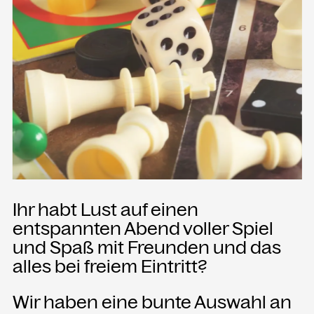
Presse
Merch
Rückschau
KONTAKT
Kammgarn Kulturwerkstatt
Spinnereistraße 10
6971 Hard am Bodensee
Österreich
Ihr habt Lust auf einen
Büro Öffnungszeiten:
entspannten Abend voller Spiel
Mo-Fr von 9-12
und Spaß mit Freunden und das
alles bei freiem Eintritt?
+43 5574 82731
office@kammgarn.at
Wir haben eine bunte Auswahl an