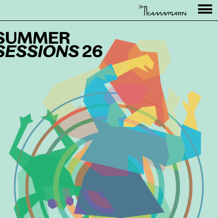
Programm
Rahmenprogramm
Besuch
Partner
Presse
Rückschau
↳ Kammgarn
KONTAKT