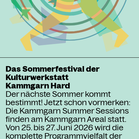
Kammgarn Kulturwerkstatt
Spinnereistraße 10
6971 Hard am Bodensee
Österreich
+43 5574 82731
office@kammgarn.at
Das Sommerfestival der
Kulturwerkstatt
NEWSLETTER
Einmal wöchentlich informieren wir
Kammgarn Hard
über aktuelle Events in der
Der nächste Sommer kommt
Kammgarn. Jetzt anmelden und
bestimmt! Jetzt schon vormerken:
nichts mehr verpassen.
Die Kammgarn Summer Sessions
finden am Kammgarn Areal statt.
ANMELDEN
Von 25. bis 27. Juni 2026 wird die
komplette Programmvielfalt der