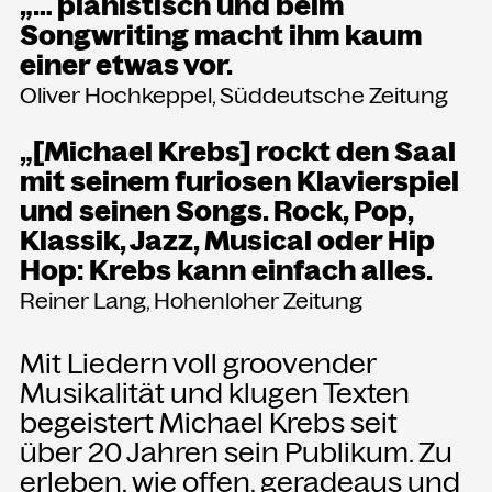
„… pianistisch und beim
Songwriting macht ihm kaum
einer etwas vor.
NEWSLETTER
Einmal wöchentlich informieren wir
Oliver Hochkeppel, Süddeutsche Zeitung
über aktuelle Events in der
Kammgarn. Jetzt anmelden und
„[Michael Krebs] rockt den Saal
nichts mehr verpassen.
mit seinem furiosen Klavierspiel
und seinen Songs. Rock, Pop,
ANMELDEN
Klassik, Jazz, Musical oder Hip
Hop: Krebs kann einfach alles.
Reiner Lang, Hohenloher Zeitung
Mit Liedern voll groovender
Musikalität und klugen Texten
begeistert Michael Krebs seit
über 20 Jahren sein Publikum. Zu
erleben, wie offen, geradeaus und