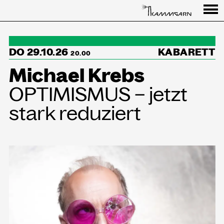
Programm
DO 29.10.26
KABARETT
↳Summer Sessions
20.00
Michael Krebs
Besuch
OPTIMISMUS – jetzt
Ausstellungen
stark reduziert
Über uns
Haus
Partner
Aktuelles