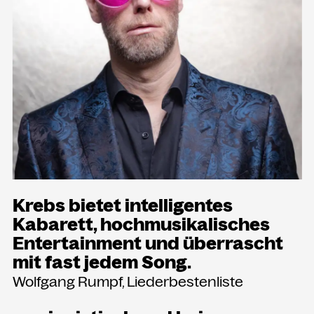
Presse
Merch
Rückschau
KONTAKT
Kammgarn Kulturwerkstatt
Spinnereistraße 10
6971 Hard am Bodensee
Österreich
Krebs bietet intelligentes
Büro Öffnungszeiten:
Kabarett, hochmusikalisches
Mo-Fr von 9-12
Entertainment und überrascht
mit fast jedem Song.
+43 5574 82731
office@kammgarn.at
Wolfgang Rumpf, Liederbestenliste