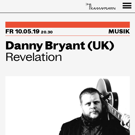
Programm
FR 10.05.19
MUSIK
↳Summer Sessions
20.30
Danny Bryant (UK)
Besuch
Revelation
Ausstellungen
Über uns
Haus
Partner
Aktuelles