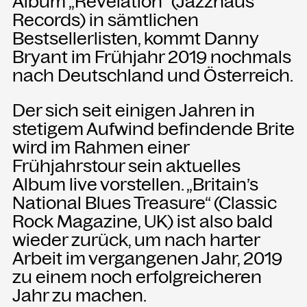
Album „Revelation“ (Jazzhaus
Records) in sämtlichen
Bestsellerlisten, kommt Danny
NEWSLETTER
Einmal wöchentlich informieren wir
Bryant im Frühjahr 2019 nochmals
über aktuelle Events in der
nach Deutschland und Österreich.
Kammgarn. Jetzt anmelden und
nichts mehr verpassen.
Der sich seit einigen Jahren in
stetigem Aufwind befindende Brite
ANMELDEN
wird im Rahmen einer
Frühjahrstour sein aktuelles
Album live vorstellen. „Britain’s
National Blues Treasure“ (Classic
Rock Magazine, UK) ist also bald
wieder zurück, um nach harter
Arbeit im vergangenen Jahr, 2019
zu einem noch erfolgreicheren
Jahr zu machen.