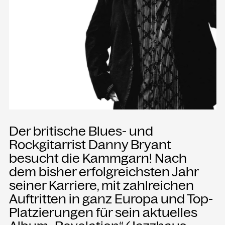
Presse
Merch
Rückschau
KONTAKT
Kammgarn Kulturwerkstatt
Spinnereistraße 10
6971 Hard am Bodensee
Der britische Blues- und
Österreich
Rockgitarrist Danny Bryant
Büro Öffnungszeiten:
besucht die Kammgarn! Nach
Mo-Fr von 9-12
dem bisher erfolgreichsten Jahr
seiner Karriere, mit zahlreichen
+43 5574 82731
Auftritten in ganz Europa und Top-
office@kammgarn.at
Platzierungen für sein aktuelles