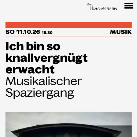
Programm
SO 11.10.26
MUSIK
↳Summer Sessions
15.30
Ich bin so
Besuch
knallvergnügt
Ausstellungen
erwacht
Über uns
Musikalischer
Spaziergang
Haus
Partner
Aktuelles