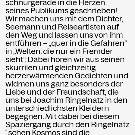
schnurgerade in die Herzen
seines Publikums geschrieben!
Wir machen uns mit dem Dichter,
NEWSLETTER
Einmal wöchentlich informieren wir
Seemann und Reiseartisten auf
über aktuelle Events in der
den Weg und lassen uns von ihm
Kammgarn. Jetzt anmelden und
entführen – „quer in die Gefahren“
nichts mehr verpassen.
in „Welten, die nur ein Fremder
sieht“. Dabei hören wir aus seinen
ANMELDEN
skurrilen und gleichzeitig
herzerwärmenden Gedichten und
widmen uns ganz besonders der
Liebe und der Freundschaft, die
uns bei Joachim Ringelnatz in den
unterschiedlichsten Kleidern
begegnen. Mit dabei bei diesem
Spaziergang durch den Ringelnatz
´schen Kosmos sind die