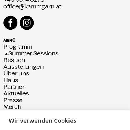
office@kammgarn.at
MENÜ
Programm
↳Summer Sessions
Besuch
Ausstellungen
Über uns
Haus
Partner
Aktuelles
Presse
Merch
Rückschau
Wir verwenden Cookies
© 2026 Kammgarn
Impressum
Datenschutz