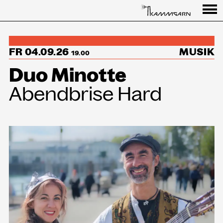
Programm
FR 04.09.26
MUSIK
↳Summer Sessions
19.00
Duo Minotte
Besuch
Abendbrise Hard
Ausstellungen
Über uns
Haus
Partner
Aktuelles