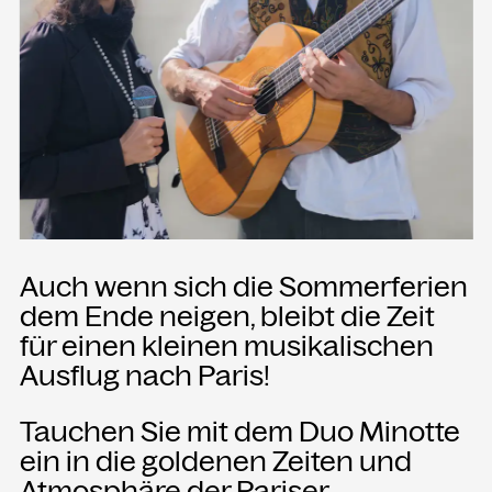
Presse
Merch
Rückschau
KONTAKT
Kammgarn Kulturwerkstatt
Spinnereistraße 10
6971 Hard am Bodensee
Auch wenn sich die Sommerferien
Österreich
dem Ende neigen, bleibt die Zeit
Büro Öffnungszeiten:
für einen kleinen musikalischen
Mo-Fr von 9-12
Ausflug nach Paris!
+43 5574 82731
Tauchen Sie mit dem Duo Minotte
office@kammgarn.at
ein in die goldenen Zeiten und
Atmosphäre der Pariser