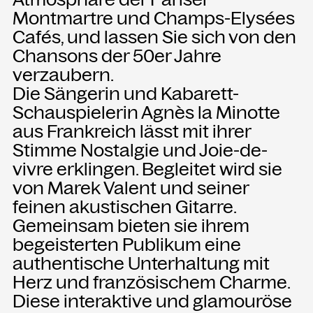
Montmartre und Champs-Elysées
Cafés, und lassen Sie sich von den
NEWSLETTER
Chansons der 50er Jahre
Einmal wöchentlich informieren wir
über aktuelle Events in der
verzaubern.
Kammgarn. Jetzt anmelden und
Die Sängerin und Kabarett-
nichts mehr verpassen.
Schauspielerin Agnès la Minotte
aus Frankreich lässt mit ihrer
ANMELDEN
Stimme Nostalgie und Joie-de-
vivre erklingen. Begleitet wird sie
von Marek Valent und seiner
feinen akustischen Gitarre.
Gemeinsam bieten sie ihrem
begeisterten Publikum eine
authentische Unterhaltung mit
Herz und französischem Charme.
Diese interaktive und glamouröse