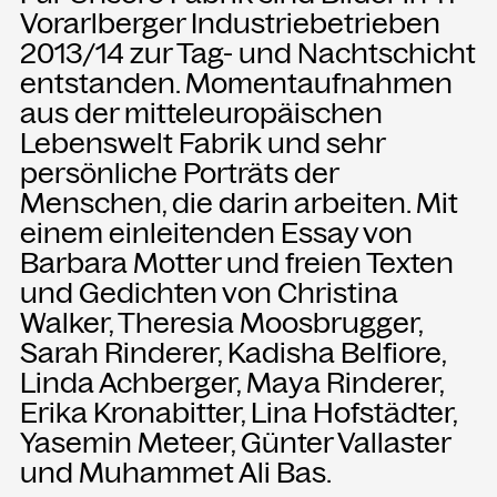
Vorarlberger Industriebetrieben
2013/14 zur Tag- und Nachtschicht
NEWSLETTER
entstanden. Momentaufnahmen
Einmal wöchentlich informieren wir
aus der mitteleuropäischen
über aktuelle Events in der
Kammgarn. Jetzt anmelden und
Lebenswelt Fabrik und sehr
nichts mehr verpassen.
persönliche Porträts der
Menschen, die darin arbeiten. Mit
einem einleitenden Essay von
ANMELDEN
Barbara Motter und freien Texten
und Gedichten von Christina
Walker, Theresia Moosbrugger,
Sarah Rinderer, Kadisha Belfiore,
Linda Achberger, Maya Rinderer,
Erika Kronabitter, Lina Hofstädter,
Yasemin Meteer, Günter Vallaster
und Muhammet Ali Bas.