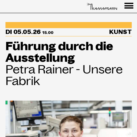
Programm
DI 05.05.26
KUNST
↳Summer Sessions
15.00
Führung durch die
Besuch
Ausstellung
Ausstellungen
Petra Rainer - Unsere
Über uns
Fabrik
Haus
Partner
Aktuelles