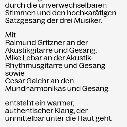
durch die unverwechselbaren
Stimmen und den hochkarätigen
NEWSLETTER
Satzgesang der drei Musiker.
Einmal wöchentlich informieren wir
über aktuelle Events in der
Mit
Kammgarn. Jetzt anmelden und
nichts mehr verpassen.
Raimund Gritzner an der
Akustikgitarre und Gesang,
Mike Lebar an der Akustik-
ANMELDEN
Rhythmusgitarre und Gesang
sowie
Cesar Galehr an den
Mundharmonikas und Gesang
entsteht ein warmer,
authentischer Klang, der
unmittelbar unter die Haut geht.