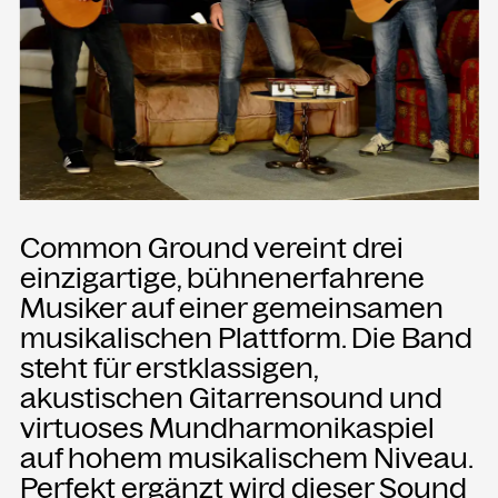
Presse
Merch
Rückschau
KONTAKT
Kammgarn Kulturwerkstatt
Common Ground vereint drei
Spinnereistraße 10
6971 Hard am Bodensee
einzigartige, bühnenerfahrene
Österreich
Musiker auf einer gemeinsamen
musikalischen Plattform. Die Band
Büro Öffnungszeiten:
steht für erstklassigen,
Mo-Fr von 9-12
akustischen Gitarrensound und
+43 5574 82731
virtuoses Mundharmonikaspiel
office@kammgarn.at
auf hohem musikalischem Niveau.
Perfekt ergänzt wird dieser Sound