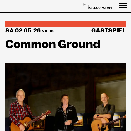
Programm
SA 02.05.26
GASTSPIEL
↳Summer Sessions
20.30
Common Ground
Besuch
Ausstellungen
Über uns
Haus
Partner
Aktuelles