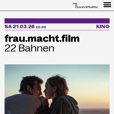
Programm
SA 21.03.26
KINO
↳Summer Sessions
20.00
frau.macht.film
Besuch
22 Bahnen
Ausstellungen
Über uns
Haus
Partner
Aktuelles