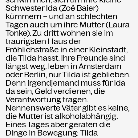
Schwester Ida (Zoë Baier)
kümmern – und an schlechten
NEWSLETTER
Tagen auch um ihre Mutter (Laura
Einmal wöchentlich informieren wir
über aktuelle Events in der
Tonke). Zu dritt wohnen sie im
Kammgarn. Jetzt anmelden und
traurigsten Haus der
nichts mehr verpassen.
Fröhlichstraße in einer Kleinstadt,
die Tilda hasst. Ihre Freunde sind
ANMELDEN
längst weg, leben in Amsterdam
oder Berlin, nur Tilda ist geblieben.
Denn irgendjemand muss für Ida
da sein, Geld verdienen, die
Verantwortung tragen.
Nennenswerte Väter gibt es keine,
die Mutter ist alkoholabhängig.
Eines Tages aber geraten die
Dinge in Bewegung: Tilda