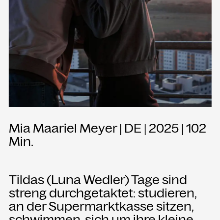
Presse
Merch
Rückschau
KONTAKT
Kammgarn Kulturwerkstatt
Spinnereistraße 10
6971 Hard am Bodensee
Mia Maariel Meyer | DE | 2025 | 102
Österreich
Min.
Büro Öffnungszeiten:
Mo-Fr von 9-12
Tildas (Luna Wedler) Tage sind
+43 5574 82731
streng durchgetaktet: studieren,
office@kammgarn.at
an der Supermarktkasse sitzen,
schwimmen, sich um ihre kleine