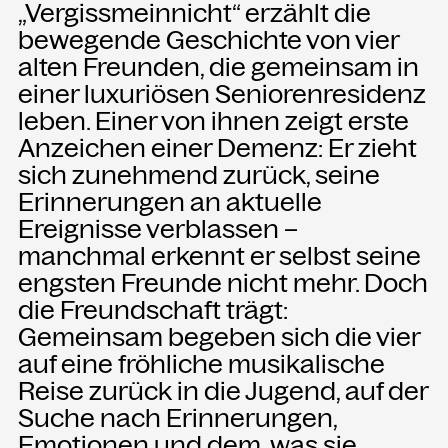
„Vergissmeinnicht“ erzählt die
bewegende Geschichte von vier
NEWSLETTER
alten Freunden, die gemeinsam in
Einmal wöchentlich informieren wir
einer luxuriösen Seniorenresidenz
über aktuelle Events in der
leben. Einer von ihnen zeigt erste
Kammgarn. Jetzt anmelden und
Anzeichen einer Demenz: Er zieht
nichts mehr verpassen.
sich zunehmend zurück, seine
Erinnerungen an aktuelle
ANMELDEN
Ereignisse verblassen –
manchmal erkennt er selbst seine
engsten Freunde nicht mehr. Doch
die Freundschaft trägt:
Gemeinsam begeben sich die vier
auf eine fröhliche musikalische
Reise zurück in die Jugend, auf der
Suche nach Erinnerungen,
Emotionen und dem, was sie