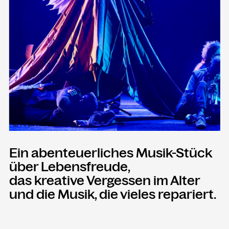
Presse
Merch
Rückschau
KONTAKT
Kammgarn Kulturwerkstatt
Spinnereistraße 10
6971 Hard am Bodensee
© Anja Köhler
Österreich
Ein abenteuerliches Musik-Stück
Büro Öffnungszeiten:
über Lebensfreude,
Mo-Fr von 9-12
das kreative Vergessen im Alter
und die Musik, die vieles repariert.
+43 5574 82731
office@kammgarn.at