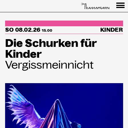
Programm
SO 08.02.26
KINDER
↳Summer Sessions
15.00
Die Schurken für
Besuch
Kinder
Ausstellungen
Vergissmeinnicht
Über uns
Haus
Partner
Aktuelles