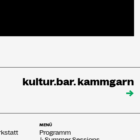
kultur.bar. kammgarn
→
MENÜ
kstatt
Programm
↳Summer Sessions