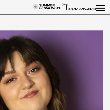
NEWSLETTER
Einmal wöchentlich informieren
wir über aktuelle Events in der
Kammgarn. Jetzt anmelden und
nichts mehr verpassen.
ANMELDEN