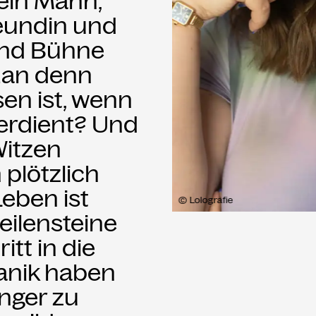
kein Mann,
reundin und
 Und Bühne
 man denn
en ist, wenn
verdient? Und
Witzen
plötzlich
eben ist
© Lolografie
eilensteine
itt in die
Panik haben
nger zu