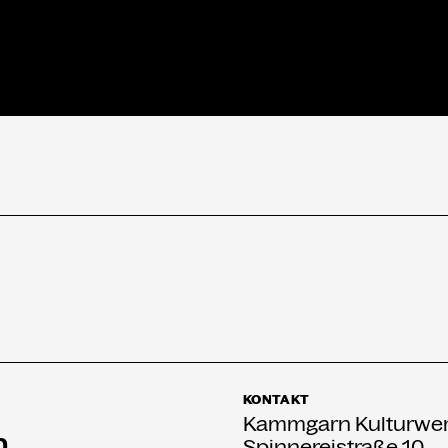
KONTAKT
Kammgarn Kulturwer
n
Spinnereistraße 10