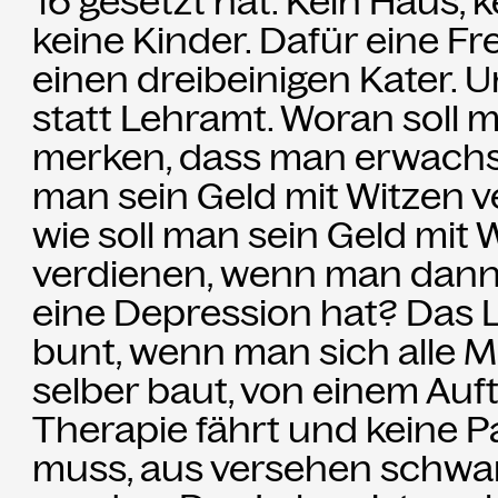
16 gesetzt hat. Kein Haus, 
Partner
keine Kinder. Dafür eine F
einen dreibeinigen Kater.
Aktuelles
statt Lehramt. Woran soll
Presse
merken, dass man erwachs
man sein Geld mit Witzen 
Merch
wie soll man sein Geld mit 
verdienen, wenn man dann 
Rückschau
eine Depression hat? Das L
bunt, wenn man sich alle M
selber baut, von einem Auftr
Therapie fährt und keine 
muss, aus versehen schwa