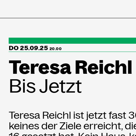
Programm
↳Summer Sessio
DO 25.09.25
20.00
Teresa Reichl
Besuch
Bis Jetzt
Ausstellungen
Über uns
Teresa Reichl ist jetzt fast
Haus
keines der Ziele erreicht, di