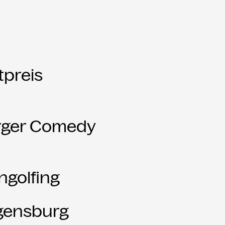
tpreis
urger Comedy
ngolfing
egensburg