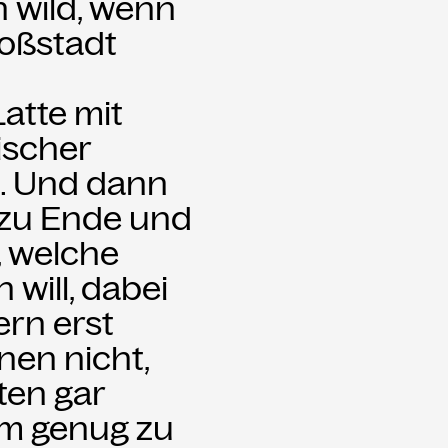
 wild, wenn
oßstadt
atte mit
ischer
s. Und dann
 zu Ende und
 welche
will, dabei
ern erst
nen nicht,
ten gar
em genug zu