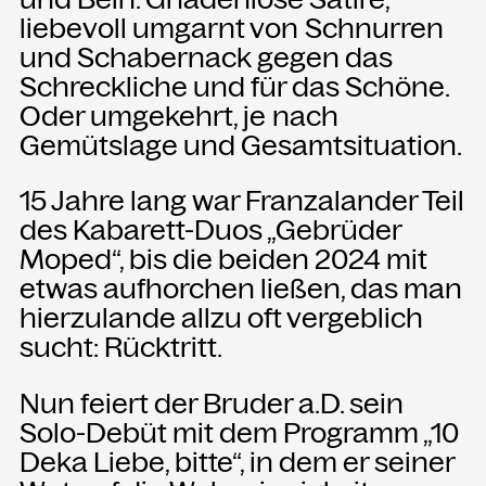
liebevoll umgarnt von Schnurren
und Schabernack gegen das
NEWSLETTER
Schreckliche und für das Schöne.
Einmal wöchentlich informieren wir
über aktuelle Events in der
Oder umgekehrt, je nach
Kammgarn. Jetzt anmelden und
Gemütslage und Gesamtsituation.
nichts mehr verpassen.
15 Jahre lang war Franzalander Teil
ANMELDEN
des Kabarett-Duos „Gebrüder
Moped“, bis die beiden 2024 mit
etwas aufhorchen ließen, das man
hierzulande allzu oft vergeblich
sucht: Rücktritt.
Nun feiert der Bruder a.D. sein
Solo-Debüt mit dem Programm „10
Deka Liebe, bitte“, in dem er seiner