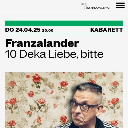
Programm
DO 24.04.25
KABARETT
↳Summer Sessions
20.00
Franzalander
Besuch
10 Deka Liebe, bitte
Ausstellungen
Über uns
Haus
Partner
Aktuelles