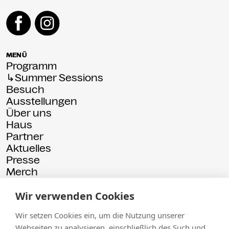
MENÜ
Programm
↳Summer Sessions
Besuch
Ausstellungen
Über uns
Haus
Partner
Aktuelles
Presse
Merch
Rückschau
Wir verwenden Cookies
© 2026 Kammgarn
Impressum
Datenschutz
Wir setzen Cookies ein, um die Nutzung unserer
Webseiten zu analysieren, einschließlich des Such und