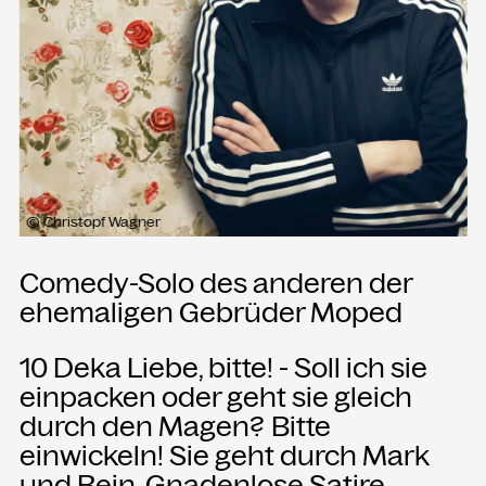
Presse
Merch
Rückschau
KONTAKT
Kammgarn Kulturwerkstatt
© Christopf Wagner
Spinnereistraße 10
6971 Hard am Bodensee
Comedy-Solo des anderen der
Österreich
ehemaligen Gebrüder Moped
Büro Öffnungszeiten:
Mo-Fr von 9-12
10 Deka Liebe, bitte! - Soll ich sie
einpacken oder geht sie gleich
+43 5574 82731
durch den Magen? Bitte
office@kammgarn.at
einwickeln! Sie geht durch Mark
und Bein. Gnadenlose Satire,