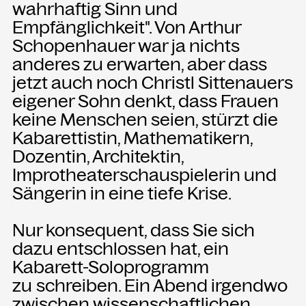
wahrhaftig Sinn und
Empfänglichkeit". Von Arthur
NEWSLETTER
Schopenhauer war ja nichts
Einmal wöchentlich informieren wir
anderes zu erwarten, aber dass
über aktuelle Events in der
jetzt auch noch Christl Sittenauers
Kammgarn. Jetzt anmelden und
eigener Sohn denkt, dass Frauen
nichts mehr verpassen.
keine Menschen seien, stürzt die
Kabarettistin, Mathematikern,
ANMELDEN
Dozentin, Architektin,
Improtheaterschauspielerin und
Sängerin in eine tiefe Krise.
Nur konsequent, dass Sie sich
dazu entschlossen hat, ein
Kabarett-Soloprogramm
zu schreiben. Ein Abend irgendwo
zwischen wissenschaftlichen