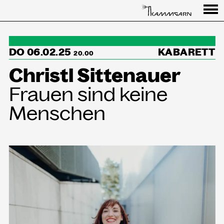
Programm
DO 06.02.25
KABARETT
↳Summer Sessions
20.00
Christl Sittenauer
Besuch
Frauen sind keine
Ausstellungen
Menschen
Über uns
Haus
Partner
Aktuelles