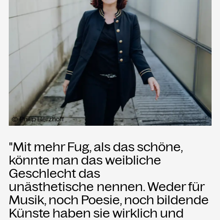
Presse
Merch
Rückschau
KONTAKT
Kammgarn Kulturwerkstatt
Spinnereistraße 10
6971 Hard am Bodensee
© Philip Herzhoff
Österreich
"Mit mehr Fug, als das schöne,
Büro Öffnungszeiten:
könnte man das weibliche
Mo-Fr von 9-12
Geschlecht das
unästhetische nennen. Weder für
+43 5574 82731
office@kammgarn.at
Musik, noch Poesie, noch bildende
Künste haben sie wirklich und