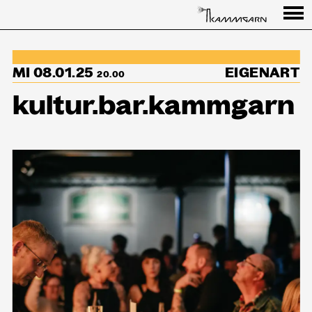
Programm
MI 08.01.25
EIGENART
↳Summer Sessions
20.00
kultur.bar.kammgarn
Besuch
Ausstellungen
Über uns
Haus
Partner
Aktuelles