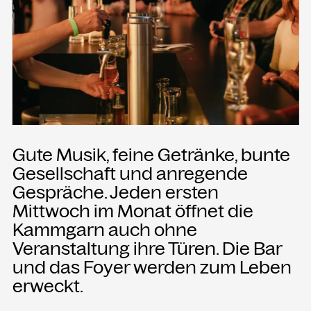
Presse
Merch
Rückschau
KONTAKT
Kammgarn Kulturwerkstatt
Gute Musik, feine Getränke, bunte
Spinnereistraße 10
6971 Hard am Bodensee
Gesellschaft und anregende
Österreich
Gespräche. Jeden ersten
Mittwoch im Monat öffnet die
Büro Öffnungszeiten:
Kammgarn auch ohne
Mo-Fr von 9-12
Veranstaltung ihre Türen. Die Bar
+43 5574 82731
und das Foyer werden zum Leben
office@kammgarn.at
erweckt.