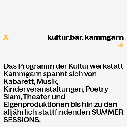
NEWSLETTER
Einmal wöchentlich informieren wir
über aktuelle Events in der
Kammgarn. Jetzt anmelden und
X
kultur.bar. kammgarn
nichts mehr verpassen.
→
ANMELDEN
Das Programm der Kulturwerkstatt
Kammgarn spannt sich von
Kabarett, Musik,
Kinderveranstaltungen, Poetry
Slam, Theater und
Eigenproduktionen bis hin zu den
alljährlich stattfindenden SUMMER
SESSIONS.