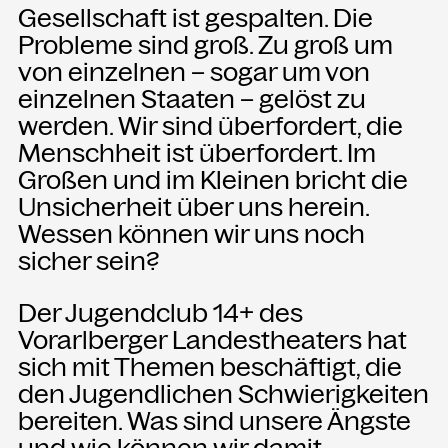
Gesellschaft ist gespalten. Die
Probleme sind groß. Zu groß um
NEWSLETTER
von einzelnen – sogar um von
Einmal wöchentlich informieren wir
einzelnen Staaten – gelöst zu
über aktuelle Events in der
Kammgarn. Jetzt anmelden und
werden. Wir sind überfordert, die
nichts mehr verpassen.
Menschheit ist überfordert. Im
Großen und im Kleinen bricht die
Unsicherheit über uns herein.
ANMELDEN
Wessen können wir uns noch
sicher sein?
Der Jugendclub 14+ des
Vorarlberger Landestheaters hat
sich mit Themen beschäftigt, die
den Jugendlichen Schwierigkeiten
bereiten. Was sind unsere Ängste
und wie können wir damit