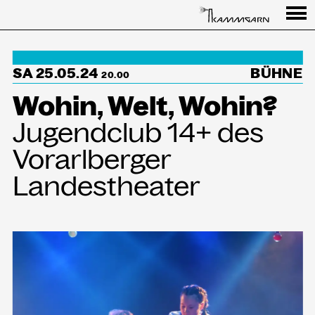
Programm
SA 25.05.24
BÜHNE
↳Summer Sessions
20.00
Wohin, Welt, Wohin?
Besuch
Jugendclub 14+ des
Ausstellungen
Vorarlberger
Über uns
Landestheater
Haus
Partner
Aktuelles