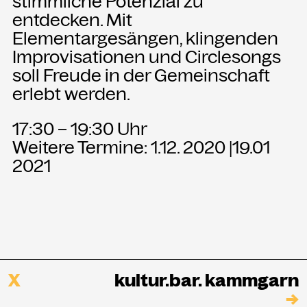
stimmliche Potenzial zu
entdecken. Mit
Elementargesängen, klingenden
NEWSLETTER
Einmal wöchentlich informieren wir
Improvisationen und Circlesongs
über aktuelle Events in der
soll Freude in der Gemeinschaft
Kammgarn. Jetzt anmelden und
erlebt werden.
nichts mehr verpassen.
17:30 – 19:30 Uhr
ANMELDEN
Weitere Termine: 1.12. 2020 |19.01
2021
X
kultur.bar. kammgarn
→