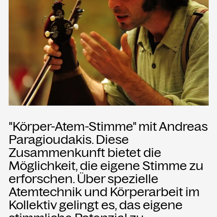
Presse
Merch
Rückschau
KONTAKT
Kammgarn Kulturwerkstatt
Spinnereistraße 10
6971 Hard am Bodensee
"Körper-Atem-Stimme" mit Andreas
Österreich
Paragioudakis. Diese
Büro Öffnungszeiten:
Zusammenkunft bietet die
Mo-Fr von 9-12
Möglichkeit, die eigene Stimme zu
erforschen. Über spezielle
+43 5574 82731
Atemtechnik und Körperarbeit im
office@kammgarn.at
Kollektiv gelingt es, das eigene