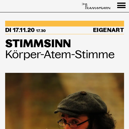
Programm
DI 17.11.20
EIGENART
↳Summer Sessions
17.30
STIMMSINN
Besuch
Körper-Atem-Stimme
Ausstellungen
Über uns
Haus
Partner
Aktuelles