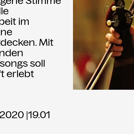
 eigene Stimme
le
eit im
ene
tdecken. Mit
enden
songs soll
t erlebt
. 2020 |19.01