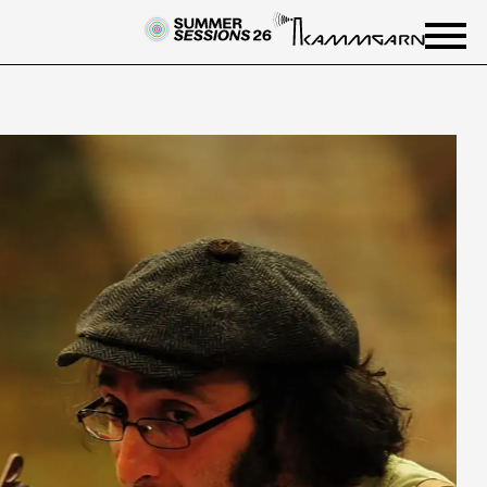
NEWSLETTER
Einmal wöchentlich informieren
wir über aktuelle Events in der
Kammgarn. Jetzt anmelden und
nichts mehr verpassen.
ANMELDEN