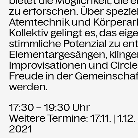
bietet die Möglichkeit, die
Partner
zu erforschen. Über speziel
Atemtechnik und Körperarb
Aktuelles
Kollektiv gelingt es, das eig
Presse
stimmliche Potenzial zu en
Elementargesängen, kling
Merch
Improvisationen und Circle
Freude in der Gemeinschaf
Rückschau
werden.
17:30 – 19:30 Uhr
Weitere Termine: 17.11. | 1.12
2021