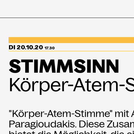
Programm
↳Summer Sessio
DI 20.10.20
17.30
STIMMSINN
Besuch
Körper-Atem-
Ausstellungen
Über uns
"Körper-Atem-Stimme" mit
Haus
Paragioudakis. Diese Zus