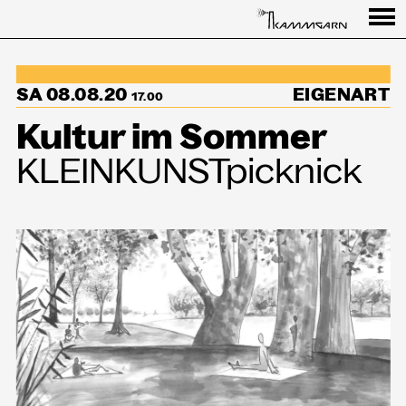
Programm
SA 08.08.20
EIGENART
↳Summer Sessions
17.00
Kultur im Sommer
Besuch
KLEINKUNSTpicknick
Ausstellungen
Über uns
Haus
Partner
Aktuelles