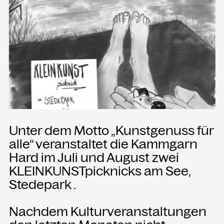
Presse
Merch
Rückschau
KONTAKT
Kammgarn Kulturwerkstatt
Spinnereistraße 10
6971 Hard am Bodensee
Unter dem Motto „Kunstgenuss für
Österreich
alle“ veranstaltet die Kammgarn
Büro Öffnungszeiten:
Hard im Juli und August zwei
Mo-Fr von 9-12
KLEINKUNSTpicknicks am See,
Stedepark .
+43 5574 82731
office@kammgarn.at
Nachdem Kulturveranstaltungen