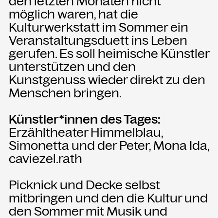
den letzten Monaten nicht
möglich waren, hat die
Kulturwerkstatt im Sommer ein
NEWSLETTER
Einmal wöchentlich informieren wir
Veranstaltungsduett ins Leben
über aktuelle Events in der
gerufen. Es soll heimische Künstler
Kammgarn. Jetzt anmelden und
unterstützen und den
nichts mehr verpassen.
Kunstgenuss wieder direkt zu den
Menschen bringen.
ANMELDEN
Künstler*innen des Tages:
Erzähltheater Himmelblau,
Simonetta und der Peter, Mona Ida,
caviezel.rath
Picknick und Decke selbst
mitbringen und den die Kultur und
den Sommer mit Musik und