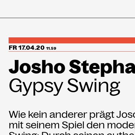
Programm
↳Summer Sessio
FR 17.04.20
11.59
Josho Stepha
Besuch
Gypsy Swing
Ausstellungen
Über uns
Wie kein anderer prägt Jo
Haus
mit seinem Spiel den mod