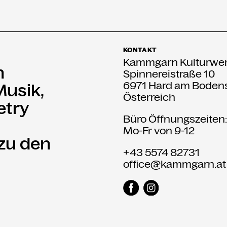
KONTAKT
Kammgarn Kulturwer
n
Spinnereistraße 10
6971 Hard am Boden
Musik,
Österreich
etry
Büro Öffnungszeiten
Mo-Fr von 9-12
 zu den
+43 5574 82731
office@kammgarn.at