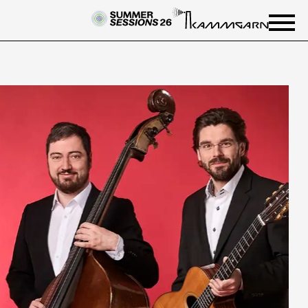
NEWSLETTER
Einmal wöchentlich informieren
wir über aktuelle Events in der
Kammgarn. Jetzt anmelden und
nichts mehr verpassen.
ANMELDEN