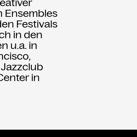
eativer
en Ensembles
den Festivals
ch in den
 u.a. in
ncisco,
 Jazzclub
Center in