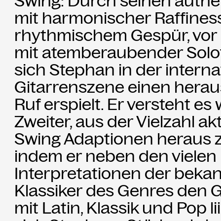
Swing: Durch seinen authe
Partner
mit harmonischer Raffines
rhythmischem Gespür, vor 
Aktuelles
mit atemberaubender Solo
Presse
sich Stephan in der intern
Gitarrenszene einen hera
Merch
Ruf erspielt. Er versteht es 
Zweiter, aus der Vielzahl ak
Rückschau
Swing Adaptionen heraus z
indem er neben den vielen
Interpretationen der beka
Klassiker des Genres den 
mit Latin, Klassik und Pop lii