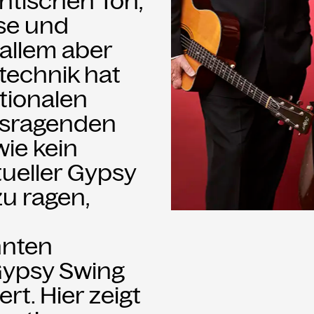
ntischen Ton,
se und
allem aber
technik hat
ationalen
usragenden
wie kein
tueller Gypsy
u ragen,
nnten
Gypsy Swing
ert. Hier zeigt