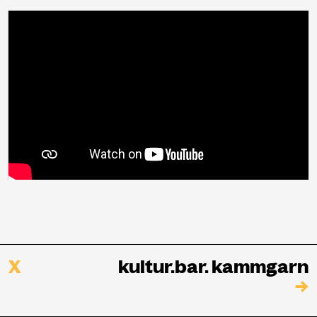
X
kultur.bar. kammgarn
→