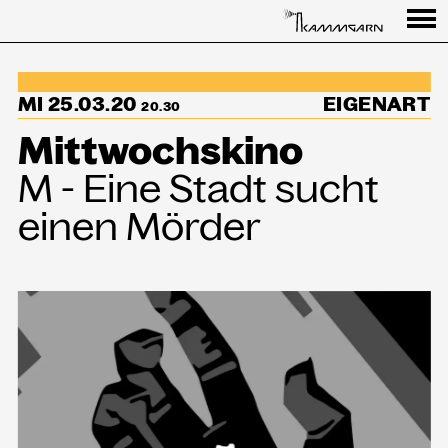
Programm
MI 25.03.20
EIGENART
↳Summer Sessions
20.30
Mittwochskino
Besuch
M - Eine Stadt sucht
Ausstellungen
einen Mörder
Über uns
Haus
Partner
Aktuelles