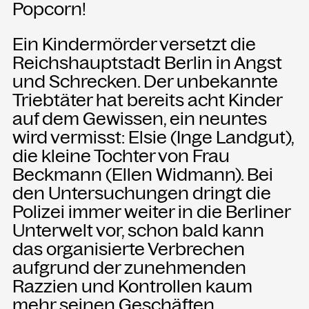
Popcorn!
NEWSLETTER
Ein Kindermörder versetzt die
Einmal wöchentlich informieren wir
Reichshauptstadt Berlin in Angst
über aktuelle Events in der
und Schrecken. Der unbekannte
Kammgarn. Jetzt anmelden und
Triebtäter hat bereits acht Kinder
nichts mehr verpassen.
auf dem Gewissen, ein neuntes
wird vermisst: Elsie (Inge Landgut),
ANMELDEN
die kleine Tochter von Frau
Beckmann (Ellen Widmann). Bei
den Untersuchungen dringt die
Polizei immer weiter in die Berliner
Unterwelt vor, schon bald kann
das organisierte Verbrechen
aufgrund der zunehmenden
Razzien und Kontrollen kaum
mehr seinen Geschäften