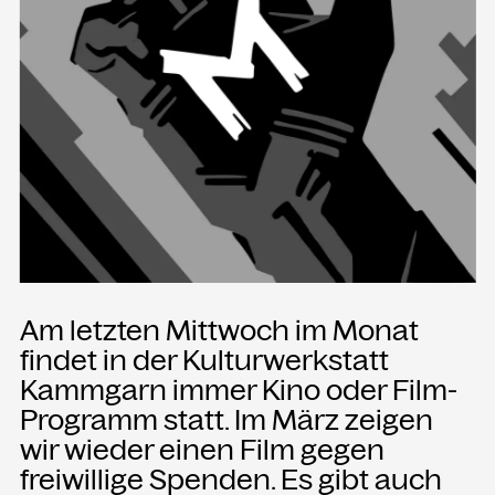
Presse
Merch
Rückschau
KONTAKT
Kammgarn Kulturwerkstatt
Spinnereistraße 10
6971 Hard am Bodensee
Österreich
Am letzten Mittwoch im Monat
Büro Öffnungszeiten:
findet in der Kulturwerkstatt
Mo-Fr von 9-12
Kammgarn immer Kino oder Film-
Programm statt. Im März zeigen
+43 5574 82731
office@kammgarn.at
wir wieder einen Film gegen
freiwillige Spenden. Es gibt auch