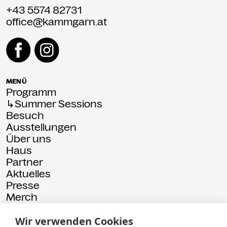
+43 5574 82731
office@kammgarn.at
MENÜ
Programm
↳Summer Sessions
Besuch
Ausstellungen
Über uns
Haus
Partner
Aktuelles
Presse
Merch
Rückschau
Wir verwenden Cookies
© 2026 Kammgarn
Impressum
Datenschutz