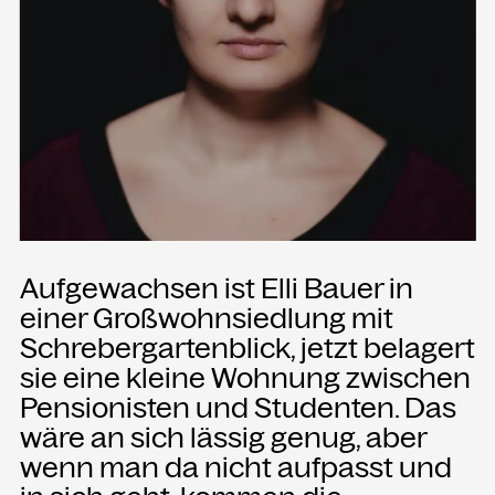
Presse
Merch
Rückschau
KONTAKT
Kammgarn Kulturwerkstatt
Spinnereistraße 10
6971 Hard am Bodensee
Aufgewachsen ist Elli Bauer in
Österreich
einer Großwohnsiedlung mit
Büro Öffnungszeiten:
Schrebergartenblick, jetzt belagert
Mo-Fr von 9-12
sie eine kleine Wohnung zwischen
Pensionisten und Studenten. Das
+43 5574 82731
wäre an sich lässig genug, aber
office@kammgarn.at
wenn man da nicht aufpasst und