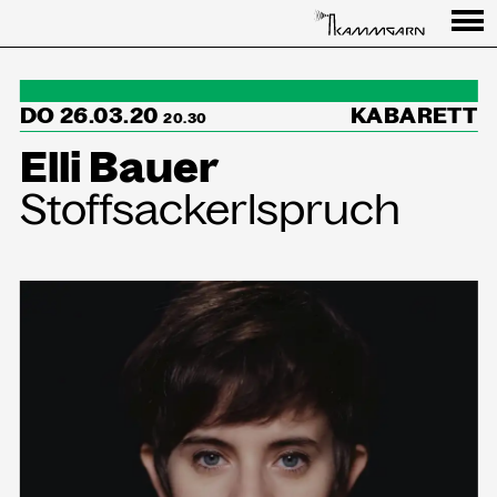
Programm
DO 26.03.20
KABARETT
↳Summer Sessions
20.30
Elli Bauer
Besuch
Stoffsackerlspruch
Ausstellungen
Über uns
Haus
Partner
Aktuelles