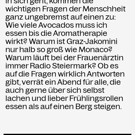
in sich geht, kommen die
wichtigen Fragen der Menschheit
ganz ungebremst auf einen zu:
NEWSLETTER
Einmal wöchentlich informieren wir
Wie viele Avocados muss ich
über aktuelle Events in der
essen bis die Aromatherapie
Kammgarn. Jetzt anmelden und
wirkt? Warum ist Graz-Jakomini
nichts mehr verpassen.
nur halb so groß wie Monaco?
Warum läuft bei der Frauenärztin
ANMELDEN
immer Radio Steiermark? Ob es
auf die Fragen wirklich Antworten
gibt, verrät ein Abend für alle, die
auch gerne über sich selbst
lachen und lieber Frühlingsrollen
essen als auf einen Berg steigen.