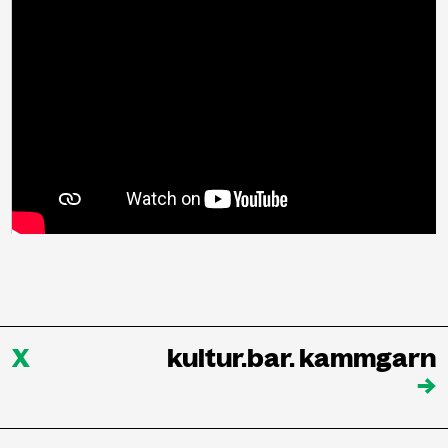
X
kultur.bar. kammgarn
→