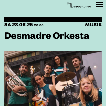
Programm
SA 28.06.25
MUSIK
Rahmenprogramm
20.00
Desmadre Orkesta
Besuch
Partner
Presse
Rückschau
↳ Kammgarn
KONTAKT