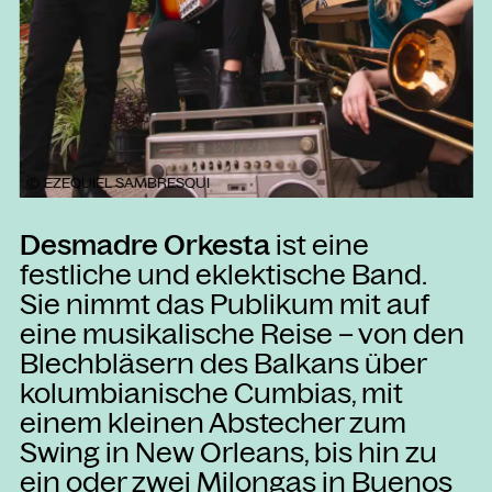
Kammgarn Kulturwerkstatt
Spinnereistraße 10
6971 Hard am Bodensee
Österreich
+43 5574 82731
office@kammgarn.at
© EZEQUIEL SAMBRESQUI
Desmadre Orkesta
ist eine
festliche und eklektische Band.
NEWSLETTER
Einmal wöchentlich informieren wir
Sie nimmt das Publikum mit auf
über aktuelle Events in der
eine musikalische Reise – von den
Kammgarn. Jetzt anmelden und
Blechbläsern des Balkans über
nichts mehr verpassen.
kolumbianische Cumbias, mit
einem kleinen Abstecher zum
ANMELDEN
Swing in New Orleans, bis hin zu
ein oder zwei Milongas in Buenos