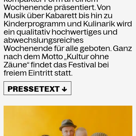
Kammgarn Kulturwerkstatt
Wochenende präsentiert. Von
Spinnereistraße 10
Musik über Kabarett bis hin zu
6971 Hard am Bodensee
Kinderprogramm und Kulinarik wird
Österreich
ein qualitativ hochwertiges und
+43 5574 82731
abwechslungsreiches
office@kammgarn.at
Wochenende für alle geboten. Ganz
nach dem Motto „Kultur ohne
Zäune“ findet das Festival bei
freiem Eintritt statt.
NEWSLETTER
Einmal wöchentlich informieren wir
PRESSETEXT ↓
über aktuelle Events in der
Kammgarn. Jetzt anmelden und
nichts mehr verpassen.
ANMELDEN