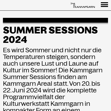
Programm
Rahmenprogramm
SUMMER SESSIONS
2024
Besuch
Es wird Sommer und nicht nur die
Partner
Temperaturen steigen, sondern
Presse
auch unsere Lust und Laune auf
Kultur im Sommer! Die Kammgarn
Rückschau
Summer Sessions finden am
Kammgarn Areal statt. Von 20. bis
↳ Kammgarn
22. Juni 2024 wird die komplette
Programmvielfalt der
Kulturwerkstatt Kammgarn in
KONTAKT
kompakter Form an einem