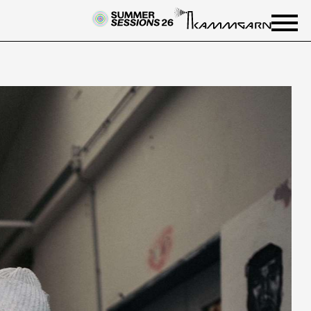
NEWSLETTER
Einmal wöchentlich informieren
wir über aktuelle Events in der
Kammgarn. Jetzt anmelden und
nichts mehr verpassen.
ANMELDEN