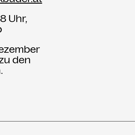
8 Uhr,
p
 Dezember
 zu den
.