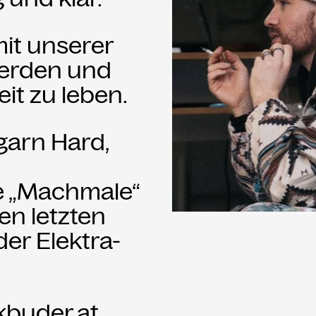
it unserer
werden und
it zu leben.
garn Hard,
ie „Machmale“
en letzten
der Elektra-
kbuder.at