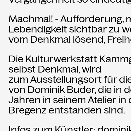
Partner
Machmal! - Aufforderung, m
Aktuelles
Lebendigkeit sichtbar zu 
vom Denkmal lösend, Freihe
Presse
Merch
Die Kulturwerkstatt Kamm
selbst Denkmal, wird
Rückschau
zum Ausstellungsort für d
von Dominik Buder, die in d
Jahren in seinem Atelier in 
Bregenz entstanden sind.
Infos zum Künstler:
domini