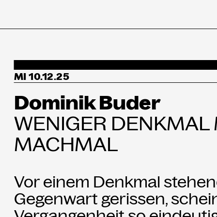
Programm
↳Summer Sessio
MI 10.12.25
Dominik Buder
Besuch
WENIGER DENKMAL
Ausstellungen
MACHMAL
Über uns
Vor einem Denkmal stehend
Haus
Gegenwart gerissen, schein
Vergangenheit so eindeutig