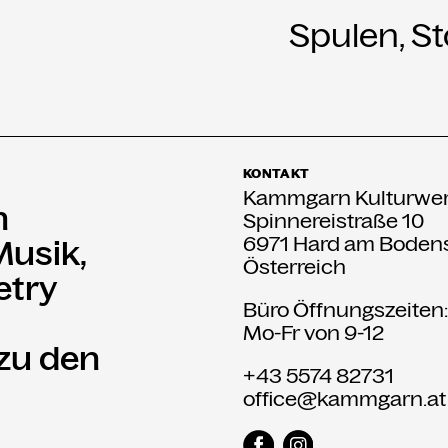
Spulen, S
KONTAKT
Kammgarn Kulturwer
n
Spinnereistraße 10
6971 Hard am Boden
Musik,
Österreich
etry
Büro Öffnungszeiten
Mo-Fr von 9-12
 zu den
+43 5574 82731
office@kammgarn.at