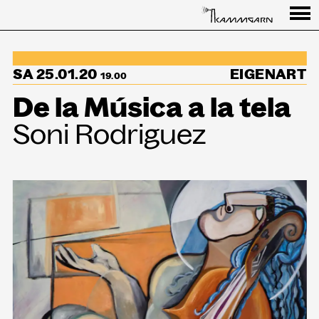
Programm
SA 25.01.20
EIGENART
↳Summer Sessions
19.00
De la Música a la tela
Besuch
Soni Rodriguez
Ausstellungen
Über uns
Haus
Partner
Aktuelles