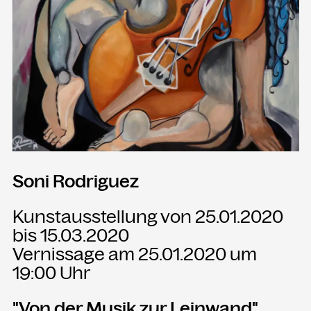
Presse
Merch
Rückschau
KONTAKT
Kammgarn Kulturwerkstatt
Spinnereistraße 10
6971 Hard am Bodensee
Soni Rodriguez
Österreich
Kunstausstellung von 25.01.2020
Büro Öffnungszeiten:
Mo-Fr von 9-12
bis 15.03.2020
Vernissage am 25.01.2020 um
+43 5574 82731
19:00 Uhr
office@kammgarn.at
"Von der Musik zur Leinwand"