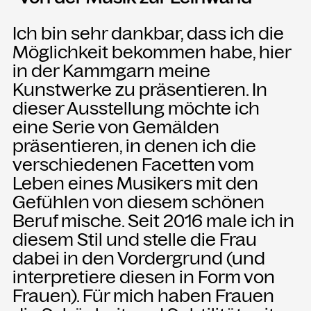
Ich bin sehr dankbar, dass ich die
NEWSLETTER
Möglichkeit bekommen habe, hier
Einmal wöchentlich informieren wir
in der Kammgarn meine
über aktuelle Events in der
Kammgarn. Jetzt anmelden und
Kunstwerke zu präsentieren. In
nichts mehr verpassen.
dieser Ausstellung möchte ich
eine Serie von Gemälden
präsentieren, in denen ich die
ANMELDEN
verschiedenen Facetten vom
Leben eines Musikers mit den
Gefühlen von diesem schönen
Beruf mische. Seit 2016 male ich in
diesem Stil und stelle die Frau
dabei in den Vordergrund (und
interpretiere diesen in Form von
Frauen). Für mich haben Frauen