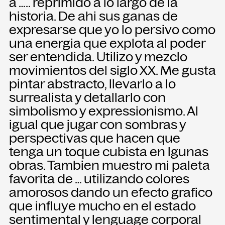
a ….. reprimido a lo largo de la
historia. De ahi sus ganas de
expresarse que yo lo persivo como
una energia que explota al poder
ser entendida. Utilizo y mezclo
movimientos del siglo XX. Me gusta
pintar abstracto, llevarlo a lo
surrealista y detallarlo con
simbolismo y expressionismo. Al
igual que jugar con sombras y
perspectivas que hacen que
tenga un toque cubista en lgunas
obras. Tambien muestro mi paleta
favorita de … utilizando colores
amorosos dando un efecto grafico
que influye mucho en el estado
sentimental y lenguage corporal